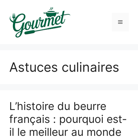
Skip
to
content
Menu
Astuces culinaires
L’histoire du beurre
français : pourquoi est-
il le meilleur au monde