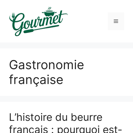
Skip
to
content
Menu
Gastronomie
française
L’histoire du beurre
français : pourquoi est-